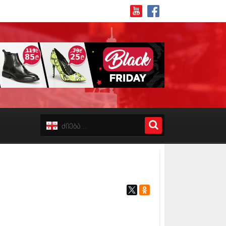
8 (162)
 (223)
 (244)
 (211)
 (194)
 (256)
18 (208)
8 (215)
17 (243)
7 (212)
17 (231)