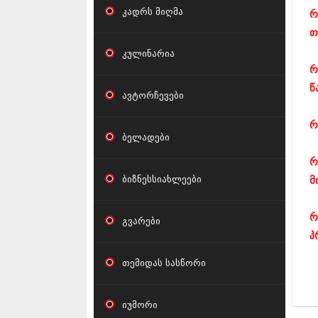
კადრს მიღმა
რ
თ
კულინარია
რ
წ
ავტორჩევები
რ
ბელადები
რ
ბიზნესსიახლეები
მ
რ
გვარები
პ
თემიდას სასწორი
იუმორი