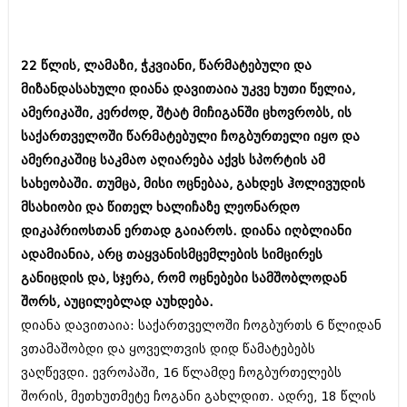
ბიზნესსიახლეები
კულინარია
გვარები
ავტორჩევები
22 წლის, ლამაზი, ჭკვიანი, წარმატებული და
თემიდას სასწორი
ბელადები
მიზანდასახული დიანა დავითაია უკვე ხუთი წელია,
ამერიკაში, კერძოდ, შტატ მიჩიგანში ცხოვრობს, ის
ბიზნესსიახლეები
იუმორი
საქართველოში წარმატებული ჩოგბურთელი იყო და
გვარები
კალეიდოსკოპი
ამერიკაშიც საკმაო აღიარება აქვს სპორტის ამ
თემიდას სასწორი
სახეობაში. თუმცა, მისი ოცნებაა, გახდეს ჰოლივუდის
ჰოროსკოპი და შეუცნობელი
მსახიობი და წითელ ხალიჩაზე ლეონარდო
იუმორი
კრიმინალი
დიკაპრიოსთან ერთად გაიაროს. დიანა იღბლიანი
კალეიდოსკოპი
ადამიანია, არც თაყვანისმცემლების სიმცირეს
რომანი და დეტექტივი
განიცდის და, სჯერა, რომ ოცნებები სამშობლოდან
ჰოროსკოპი და შეუცნობელი
სახალისო ამბები
შორს, აუცილებლად აუხდება.
კრიმინალი
დიანა დავითაია: საქართველოში ჩოგბურთს 6 წლიდან
შოუბიზნესი
ვთამაშობდი და ყოველთვის დიდ წამატებებს
რომანი და დეტექტივი
დაიჯესტი
ვაღწევდი. ევროპაში, 16 წლამდე ჩოგბურთელებს
სახალისო ამბები
შორის, მეთხუთმეტე ჩოგანი გახლდით. ადრე, 18 წლის
ქალი და მამაკაცი