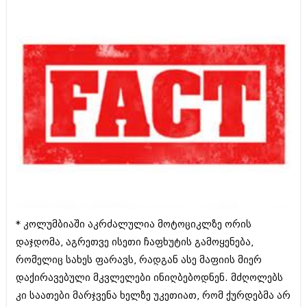
ამბები
საზოგადოება
პოლიტიკა
მოდი, ვილაპარაკოთ
ინტერვიუები
მოდა + დიზაინი
ამბები
რელიგია
საზოგადოება
მედიცინა
მოდი, ვილაპარაკოთ
სპორტი
მოდა + დიზაინი
კადრს მიღმა
რელიგია
* კოლუმბიაში აკრძალულია მოტოციკლზე ორის
კულინარია
დაჯდომა, აგრეთვე ისეთი ჩაფხუტის გამოყენება,
მედიცინა
რომელიც სახეს ფარავს, რადგან ასე მაფიის მიერ
ავტორჩევები
სპორტი
დაქირავებული მკვლელები ინიღბებოდნენ. მძღოლებს
ბელადები
კადრს მიღმა
კი საათები მარჯვენა ხელზე უკეთიათ, რომ ქურდებმა არ