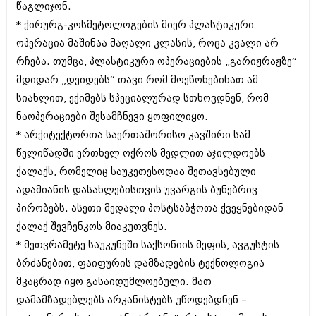
წაგლიჯონ.
ბიზნესსიახლეები
კულინარია
* ქირურგ-კოსმეტოლოგების მიერ პლასტიკური
გვარები
ავტორჩევები
ოპერაცია მაშინაა მაღალი კლასის, როცა კვალი არ
რჩება. თუმცა, პლასტიკური ოპერაციების „გარიჟრაჟზე“
თემიდას სასწორი
ბელადები
მდიდარ „დეიდებს“ თავი რომ მოეწონებინათ ამ
ბიზნესსიახლეები
იუმორი
სიახლით, ექიმებს სპეციალურად სთხოვდნენ, რომ
ნაოპერაციები შესამჩნევი ყოფილიყო.
გვარები
კალეიდოსკოპი
* არქიტექტორთა საერთაშორისო კავშირი სამ
თემიდას სასწორი
ჰოროსკოპი და შეუცნობელი
წელიწადში ერთხელ ოქროს მედლით აჯილდოებს
იუმორი
ქალაქს, რომელიც საუკეთესოდაა შეთავსებული
კრიმინალი
ადამიანის დასახლებისთვის უვარგის ბუნებრივ
კალეიდოსკოპი
რომანი და დეტექტივი
პირობებს. ასეთი მედალი პოსტსაბჭოთა ქვეყნებიდან
ჰოროსკოპი და შეუცნობელი
ქალაქ შევჩენკოს მიაკუთვნეს.
სახალისო ამბები
* მეთვრამეტე საუკუნეში საქსონიის მეფის, ავგუსტის
კრიმინალი
შოუბიზნესი
ბრძანებით, ფაიფურის დამზადების ტექნოლოგია
რომანი და დეტექტივი
მკაცრად იყო გასაიდუმლოებული. მათ
დაიჯესტი
სახალისო ამბები
დამამზადებლებს არკანისტებს უწოდებდნენ –
ქალი და მამაკაცი