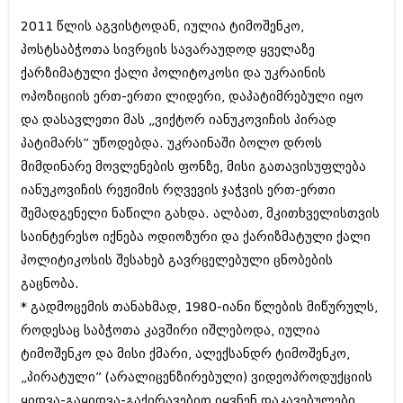
ბიზნესსიახლეები
კულინარია
2011 წლის აგვისტოდან, იულია ტიმოშენკო,
გვარები
ავტორჩევები
პოსტსაბჭოთა სივრცის სავარაუდოდ ყველაზე
ქარზიმატული ქალი პოლიტოკოსი და უკრაინის
თემიდას სასწორი
ბელადები
ოპოზიციის ერთ-ერთი ლიდერი, დაპატიმრებული იყო
ბიზნესსიახლეები
იუმორი
და დასავლეთი მას „ვიქტორ იანუკოვიჩის პირად
პატიმარს” უწოდებდა. უკრაინაში ბოლო დროს
გვარები
კალეიდოსკოპი
მიმდინარე მოვლენების ფონზე, მისი გათავისუფლება
თემიდას სასწორი
ჰოროსკოპი და შეუცნობელი
იანუკოვიჩის რეჟიმის რღვევის ჯაჭვის ერთ-ერთი
შემადგენელი ნაწილი გახდა. ალბათ, მკითხველისთვის
იუმორი
კრიმინალი
საინტერესო იქნება ოდიოზური და ქარიზმატული ქალი
კალეიდოსკოპი
რომანი და დეტექტივი
პოლიტიკოსის შესახებ გავრცელებული ცნობების
ჰოროსკოპი და შეუცნობელი
გაცნობა.
სახალისო ამბები
* გადმოცემის თანახმად, 1980-იანი წლების მიწურულს,
კრიმინალი
შოუბიზნესი
როდესაც საბჭოთა კავშირი იშლებოდა, იულია
რომანი და დეტექტივი
ტიმოშენკო და მისი ქმარი, ალექსანდრ ტიმოშენკო,
დაიჯესტი
„პირატული” (არალიცენზირებული) ვიდეოპროდუქციის
სახალისო ამბები
ქალი და მამაკაცი
ყიდვა-გაყიდვა-გაქირავებით იყვნენ დაკავებულები.