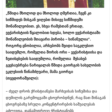
ბიზნესსიახლეები
კულინარია
გვარები
„წმიდა მხოლოდ და მხოლოდ ღმერთია, ჩვენ კი
ავტორჩევები
სიწმიდეს მისგან ვიღებთ მისივე სიწმიდეში
თემიდას სასწორი
ბელადები
მონაწილეობით. ეს, სხვა რამესთან ერთად,
ბიზნესსიახლეები
იუმორი
ევქარისტიის წყალობით ხდება, ხოლო ევქარისტიაში
მონაწილეობის მთავარი პირობა – სინანულია“.
გვარები
კალეიდოსკოპი
როგორც ცნობილია, არსებობს შვიდი საეკლესიო
თემიდას სასწორი
ჰოროსკოპი და შეუცნობელი
საიდუმლო, რომელთა შორის ორი – ევქარისტიისა და
ზეთისცხების საიდუმლოა, რომელთა შესახებ
იუმორი
კრიმინალი
გვესაუბრება ნარიყალას წმიდა გიორგის სახელობის
კალეიდოსკოპი
რომანი და დეტექტივი
ეკლესიის წინამძღვარი, მამა გიორგი
ჰოროსკოპი და შეუცნობელი
(თევდორაშვილი):
სახალისო ამბები
კრიმინალი
შოუბიზნესი
– ძველ დროს ქრისტიანები მარხვისას სიჩუმისა და
რომანი და დეტექტივი
დუმილის გარემოცვაში ცხოვრობდნენ, რაც მათ შინაგან
დაიჯესტი
ცხოვრებაზე სრული კონცენტრირების საშუალებას
სახალისო ამბები
ქალი და მამაკაცი
აძლევდა. თანამედროვე ქრისტიანებს