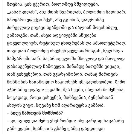
შოუბიზნესი
მთების, ცის ცქერით, ბოლომდე მშვიდდები.
ისტორია
„კანატკიდან“, ანუ მთის წვერიდან, ბოლომდე ჩადიხარ,
დაიჯესტი
საოცარი ეფექტი აქვს, ასე გგონია, დაფრინავ.
სხვადასხვა
ქალი და მამაკაცი
პირველად ვიყავი სვანეთში და ძალიან მოვიხიბლე,
ანონსი
გამაოგნა. თან, ასეთ ადგილებში სწყდები
ისტორია
ყოველდღიურ, რუტინულ ცხოვრებას და აბსოლუტურად,
არქივი
სხვადასხვა
თავიდან ბოლომდე ისვენებ ყველაფრისგან, სულ სხვა
სამყაროში ხარ. საქართველოში მხოლოდ და მხოლოდ
ანონსი
ნოემბერი 2020 (103)
დასასვენებლად ჩამოვედი. მანამდე ბათუმში ვიყავი,
ოქტომბერი 2020 (209)
არქივი
სექტემბერი 2020 (204)
თან ვისვენებდი, თან ვვარჯიშობდი, თანაც მართვის
აგვისტო 2020 (249)
მოწმობის საგამოცდო საკითხებს ვმეცადინეობდი. ზემო
ივლისი 2020 (204)
აგვისტო 2018 (162)
აჭარაშიც ვიყავი: ქედაში, შუა ხევში, ძალიან მომეწონა.
ივნისი 2020 (249)
ივლისი 2018 (223)
ზოგადად, როცა ვისვენებ, მირჩევნია, ბუნებასთან
ივნისი 2018 (244)
არქივის ზომის ნახვა
მაისი 2018 (211)
ახლოს ვიყო, ზღვაზე ხომ აღარაფერს ვამბობ.
აპრილი 2018 (194)
– აიღე მართვის მოწმობა?
მარტი 2018 (256)
– კი, ავიღე და მერე ვხუმრობდი: ისე კარგად ჩავაბარე
თებერვალი 2018 (208)
იანვარი 2018 (215)
გამოცდები, სვანეთის გზაზე ღამეც დავდიოდი