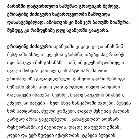
ბიზნესსიახლეები
კულინარია
პარიზში დატვირთული სამუშაო გრაფიკის შემდეგ,
ქრისტინე ძიძიგური საქართველოში ჩამოვიდა
გვარები
ავტორჩევები
დასასვენებლად. ამისთვის კი მან ჯერ ბათუმს მიაშურა,
თემიდას სასწორი
ბელადები
შემდეგ კი რამდენიმე დღე სვანეთში გაატარა.
ბიზნესსიახლეები
იუმორი
ქრისტინე ძიძიგური:
სვანეთში ვიყავი ცოტა ხნის წინ
გვარები
კალეიდოსკოპი
მესტიაში ახალი ეკლესია გაიხსნა, თავად პატრიარქი
თემიდას სასწორი
იყო ჩასული მის გახსნაზე. თან, იმ დღეს ისტორიული
ჰოროსკოპი და შეუცნობელი
ფაქტი მოხდა: კათოლიკოს-პატრიარქმა ორი
იუმორი
კრიმინალი
ერთმანეთზე გადაკიდებული სვანური გვარი შეარიგა.
კალეიდოსკოპი
მუზეუმი ვნახე კიდევ და გავოგნდი, ისეთი საოცარი
რომანი და დეტექტივი
რაღაცეები ინახება: მეცხრე, მეათე საუკუნის წიგნები,
ჰოროსკოპი და შეუცნობელი
სახალისო ამბები
უძველესი ხატები – სულ სხვა სამყაროში ხვდები. ბუნება
კრიმინალი
ხომ საოცარია, ძველი კოშკები, თავად მესტიაც ძალიან
შოუბიზნესი
კარგად არის გაკეთებული. „კანატკიდან“ ადიხარ
რომანი და დეტექტივი
დაიჯესტი
რესტორანში, იქ შეგიძლია, დაჯდე და უყურო უშბას.
სახალისო ამბები
ჯდები და ვერ წყდები იქაურობას, ტკბები ბუნების,
ქალი და მამაკაცი