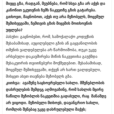
ბიზნესსიახლეები
მივცე გზა, რადგან, მეუბნება, რომ სხვა გზა არ აქვს და
კულინარია
კანონით ეკუთვნის ჩემს ნაკვეთზე გზის გატარება.
გვარები
ავტორჩევები
გთხოვთ, მაცნობოთ, აქვს თუ არა მეზობელს, მოცემულ
თემიდას სასწორი
ბელადები
შემთხვევაში, ჩემთვის გზის მიცემის მოთხოვნის
უფლება?
ბიზნესსიახლეები
იუმორი
პასუხი: გაცნობებთ, რომ, სამოქალაქო კოდექსის
გვარები
კალეიდოსკოპი
შესაბამისად, აუცილებელი გზის ან გაყვანილობის
თმენის ვალდებულება არ წარმოიშობა, თუკი უკვე
თემიდას სასწორი
ჰოროსკოპი და შეუცნობელი
არსებული დაკავშირება მიწის ნაკვეთისა გაუქმდა
იუმორი
კრიმინალი
მესაკუთრის თვითნებური მოქმედებით. შესაბამისად,
მოცემულ შემთხვევაში, თქვენ არ ხართ ვალდებული,
კალეიდოსკოპი
რომანი და დეტექტივი
მისცეთ ასეთ თავნება მეზობელს გზა.
ჰოროსკოპი და შეუცნობელი
სახალისო ამბები
კითხვა: ავაშენე საცხოვრებელი სახლი. მშენებლობის
კრიმინალი
დასრულების შემდეგ აღმოვაჩინე, რომ სახლის მცირე
შოუბიზნესი
ნაწილი მეზობლის ნაკვეთშია გადასული, რაც მანამდე
რომანი და დეტექტივი
დაიჯესტი
არ ვიცოდი. მეზობელი მთხოვს, დავანგრიო სახლი,
სახალისო ამბები
რომლის შენებაც უკვე დასრულებული მაქვს;
ქალი და მამაკაცი