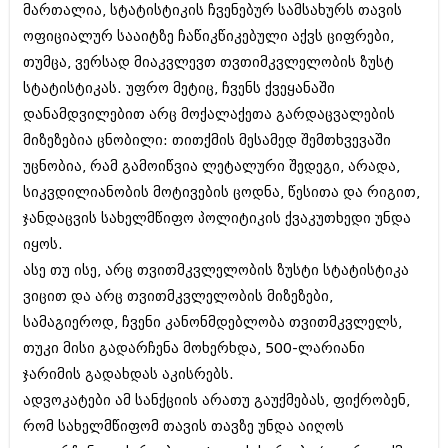
მართალია, სტატისტიკის ჩვენებურ სამსახურს თავის
ბიზნესსიახლეები
კულინარია
ოფიციალურ სააიტზე ჩაწიკწიკებული აქვს ციფრები,
გვარები
ავტორჩევები
თუმცა, ვერსად მიაკვლევთ თვთიმკვლელობის ზუსტ
სტატისტიკას. უფრო მეტიც, ჩვენს ქვეყანაში
თემიდას სასწორი
ბელადები
დანამდვილებით არც მოქალაქეთა გარდაცვალების
ბიზნესსიახლეები
იუმორი
მიზეზებია ცნობილი: თითქმის მესამედ შემთხვევაში
გვარები
უცნობია, რამ გამოიწვია ლეტალური შედეგი, არადა,
კალეიდოსკოპი
სიკვდილიანობის მოტივების ცოდნა, წესითა და რიგით,
თემიდას სასწორი
ჰოროსკოპი და შეუცნობელი
ჯანდაცვის სახელმწიფო პოლიტიკის ქვაკუთხედი უნდა
იუმორი
იყოს.
კრიმინალი
ასე თუ ისე, არც თვითმკვლელობის ზუსტი სტატისტიკა
კალეიდოსკოპი
რომანი და დეტექტივი
ვიცით და არც თვითმკვლელობის მიზეზები,
ჰოროსკოპი და შეუცნობელი
სამაგიეროდ, ჩვენი კანონმდებლობა თვითმკვლელს,
სახალისო ამბები
თუკი მისი გადარჩენა მოხერხდა, 500-ლარიანი
კრიმინალი
შოუბიზნესი
ჯარიმის გადახდას აკისრებს.
რომანი და დეტექტივი
ადვოკატები ამ სანქციის არათუ გაუქმებას, ფიქრობენ,
დაიჯესტი
სახალისო ამბები
რომ სახელმწიფომ თავის თავზე უნდა აიღოს
ქალი და მამაკაცი