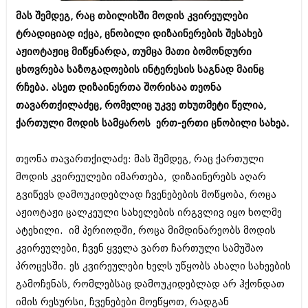
ბიზნესსიახლეები
კულინარია
მას შემდეგ, რაც თბილისში მოდის კვირეულები
ტრადიციად იქცა, ცნობილი დიზაინერების შესახებ
გვარები
ავტორჩევები
აჟიოტაჟიც მიწყნარდა, თუმცა მათი ბომონდური
თემიდას სასწორი
ბელადები
ცხოვრება საზოგადოების ინტერესის საგნად მაინც
რჩება. ასეთ დიზაინერთა შორისაა თეონა
ბიზნესსიახლეები
იუმორი
თავართქილაძეც, რომელიც უკვე თხუთმეტი წელია,
გვარები
კალეიდოსკოპი
ქართული მოდის სამყაროს ერთ-ერთი ცნობილი სახეა.
თემიდას სასწორი
ჰოროსკოპი და შეუცნობელი
თეონა თავართქილაძე: მას შემდეგ, რაც ქართული
იუმორი
კრიმინალი
მოდის კვირეულები იმართება, დიზაინერებს აღარ
კალეიდოსკოპი
გვიწევს დამოუკიდებლად ჩვენებების მოწყობა, როცა
რომანი და დეტექტივი
აჟიოტაჟი ცალკეული სახელების ირგვლივ იყო ხოლმე
ჰოროსკოპი და შეუცნობელი
სახალისო ამბები
ატეხილი. იმ პერიოდში, როცა მიმდინარეობს მოდის
კრიმინალი
კვირეულები, ჩვენ ყველა ვართ ჩართული სამუშაო
შოუბიზნესი
რომანი და დეტექტივი
პროცესში. ეს კვირეულები ხელს უწყობს ახალი სახეების
დაიჯესტი
გამოჩენას, რომლებსაც დამოუკიდებლად არ ჰქონდათ
სახალისო ამბები
იმის რესურსი, ჩვენებები მოეწყოთ, რადგან
ქალი და მამაკაცი