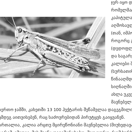
ჯერ იყო 
სექტემბერი 20
აგვისტო 201
რომელმა
ივლისი 2017
კაპიტულა
ივნისი 2017
აღმოსავლ
მაისი 2017
(თან, იმ
აპრილი 2017
მარტი 2017
როგორც გ
თებერვალი 20
(დედოფლი
იანვარი 201
და საგარ
დეკემბერი 20
ნოემბერი 201
კალიები შ
ოქტომბერი 20
(სურსათი
სექტემბერი 20
წინააღმ
აგვისტო 201
ივლისი 2016
სიღნაღში
ივნისი 2016
ახლა უკვე
მაისი 2016
მავნებელ
აპრილი 2016
აერთო ჯამში, კახეთში 13 100 ჰექტარის შეწამვლაა დაგეგმი
მარტი 2016
თებერვალი 20
ემდეგ აითვისებენ, რაც საძოვრებიდან პირუტყვს გაიყვანენ.
იანვარი 201
ართალია, კალია არცთუ მცირეწონიანი მავნებელია (მიუხედავ
დეკემბერი 20