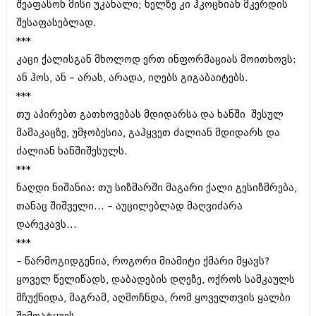
შეაფასონ მისი უკანალი; ხელზე კი ჰკოცნიან მკერდის
ბიზნესსიახლეები
კულინარია
შესაფასებლად.
გვარები
ავტორჩევები
***
კაცი ქალისგან მხოლოდ ერთ ინფორმაციას მოითხოვს:
თემიდას სასწორი
ბელადები
ან ჰოს, ან – არას‚ არადა, იღებს გიგაბაიტებს.
ბიზნესსიახლეები
იუმორი
***
თუ აპირებთ გათხოვებას მდიდარსა და ხანში შესულ
გვარები
კალეიდოსკოპი
მამაკაცზე‚ უმჯობესია, გაჰყვეთ ძალიან მდიდარს და
თემიდას სასწორი
ჰოროსკოპი და შეუცნობელი
ძალიან ხანშიშესულს.
იუმორი
***
კრიმინალი
ნაღდი ნიშანია: თუ სიზმარში მაგარი ქალი გესიზმრება‚
კალეიდოსკოპი
რომანი და დეტექტივი
თანაც შიშველი... – აუცილებლად მაღვიძარა
ჰოროსკოპი და შეუცნობელი
დარეკავს...
სახალისო ამბები
***
კრიმინალი
შოუბიზნესი
– წარმოგიდგენია‚ როგორი მიამიტი ქმარი მყავს?
რომანი და დეტექტივი
ყოველ წელიწადს‚ დაბადების დღეზე, ოქროს სამკაულს
დაიჯესტი
მჩუქნიდა, მაგრამ, აღმოჩნდა‚ რომ ყოველთვის ყალბი
სახალისო ამბები
ქალი და მამაკაცი