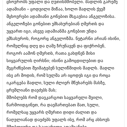
ცხოვრობს უფალი და ღვთისმშობელი. მადლის გარეშე
ბიზნესსიახლეები
კულინარია
ადამიანი – ცოდვილი მიწაა, ხოლო მადლის ქვეშ
გვარები
ავტორჩევები
მცხოვრები ადამიანი გონებით მსგავსია ანგელოზისა.
ანგელოზები გონებით ემსახურებიან ღმერთს და
თემიდას სასწორი
ბელადები
უყვართ იგი, ასევე ადამიანმა გონებით უნდა
ბიზნესსიახლეები
იუმორი
ემსახუროს, როგორც ანგელოზმა. ნეტარნი არიან ისინი,
რომელნიც დღე და ღამე ზრუნავენ და ფიქრობენ,
გვარები
კალეიდოსკოპი
როგორ აამონ ღმერთს, რათა გახდნენ მისი
თემიდას სასწორი
ჰოროსკოპი და შეუცნობელი
სიყვარულის ღირსნი; ისინი გამოცდილებით და
იუმორი
შეგრძნებით შეიმატებენ სულიწმიდის მადლს. მადლი
კრიმინალი
ისე არ მოდის, რომ სულმა არ იცოდეს იგი და როცა
კალეიდოსკოპი
რომანი და დეტექტივი
იკარგება მადლი, სული ძლიერ მწუხარებს მასზე,
ჰოროსკოპი და შეუცნობელი
ცრემლიანი დაეძებს მას;
სახალისო ამბები
მშობლებს რომ დაეკარგოთ საყვარელი შვილი,
კრიმინალი
შოუბიზნესი
წარმოიდგინეთ, რა დაემართებათ მათ, სული,
რომანი და დეტექტივი
რომელსაც უყვარს ღმერთი დიდი ძალით და
დაიჯესტი
ნაღვლიანად დაეძებს უფალს ისე, რომ არც ახსოვს
სახალისო ამბები
ქალი და მამაკაცი