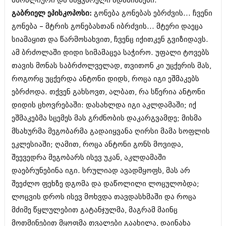
მშობლიური და საყვარელი ადამიანები.
შოუბიზნესი
გაბრიელ ეპისკოპოსი:
გონება გონებას ებრძვის... ჩვენი
ისტორია
დაიჯესტი
გონება – მტრის გონებასთან იბრძვის... მტერი დაეცა
სხვადასხვა
სიამაყით და წარმოსახვით, ჩვენც იქითკენ გვიზიდავს.
ქალი და მამაკაცი
ამ ბრძოლაში დიდი სიმამაცეა საჭირო. უფალი ტოვებს
ანონსი
ისტორია
თავის მონას საბრძოლველად, თვითონ კი უცქერის მას,
არქივი
როგორც უცქერდა ანტონი დიდს, როცა იგი ეშმაკებს
სხვადასხვა
ებრძოდა. თქვენ გახსოვთ, ალბათ, რა სწერია ანტონი
ანონსი
ნოემბერი 2020 (103)
დიდის ცხოვრებაში: დასახლდა იგი აკლდამაში; იქ
ოქტომბერი 2020 (209)
ეშმაკებმა სცემეს მას გრძნობის დაკარგვამდე; მისმა
არქივი
სექტემბერი 2020 (204)
მსახურმა მეგობარმა გადაიყვანა ღირსი მამა სოფლის
აგვისტო 2020 (249)
ივლისი 2020 (204)
ეკლესიაში; ღამით, როცა ანტონი გონს მოვიდა,
აგვისტო 2018 (162)
ივნისი 2020 (249)
ივლისი 2018 (223)
შეევედრა მეგობარს ისევ უკან, აკლდამაში
ივნისი 2018 (244)
დაებრუნებინა იგი. სრულიად ავადმყოფს, მას არ
არქივის ზომის ნახვა
მაისი 2018 (211)
შეეძლო ფეხზე დგომა და დაწოლილი ლოცულობდა;
აპრილი 2018 (194)
მარტი 2018 (256)
ლოცვის დროს ისევ მოხვდა თავდასხმაში და როცა
თებერვალი 2018 (208)
მძიმე წყლულებით გატანჯულმა, მაგრამ მაინც
იანვარი 2018 (215)
მოთმინებით მყოფმა თვალები გაახილა, დაინახა