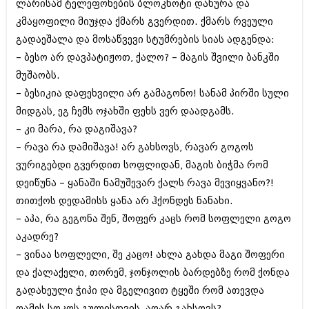
ლარისამ ტელეფონების ბლოკნოტი დახურა და
ბიზნესსიახლეები
კულინარია
კმაყოფილი მიუჯდა ქმარს გვერდით. ქმარს რვეული
გვარები
ავტორჩევები
გადაეშალა და მოსაწვევი სტუმრების სიას ადგენდა:
– ბესო არ დავპატიჟოთ, ქალო? – მაგის შვილი ბანკში
თემიდას სასწორი
ბელადები
მუშაობს.
ბიზნესსიახლეები
იუმორი
– ბესიკია დაფეხვილი არ გამაგონო! სანამ პირში სული
მიდგას, ეგ ჩემს ოჯახში ფეხს ვერ დაადგამს.
გვარები
კალეიდოსკოპი
– კი მარა, რა დაგიშავა?
თემიდას სასწორი
ჰოროსკოპი და შეუცნობელი
– რავა რა დამიშავა! არ გახსოვს, რავარ გოგოს
ვურიგებდი გვერდით სოფლიდან, მაგის ბიჭმა რომ
იუმორი
კრიმინალი
დეიწუნა – ყანაში ნამუშევარ ქალს რავა მევიყვანო?!
კალეიდოსკოპი
რომანი და დეტექტივი
თითქოს დედამისს ყანა არ ჰქონდეს ნანახი.
ჰოროსკოპი და შეუცნობელი
– აპა, რა გეგონა შენ, შოფერ კაცს რომ სოფლელი გოგო
სახალისო ამბები
აკადრე?
კრიმინალი
შოუბიზნესი
– ვინაა სოფლელი, შე კაცო! ახლა გახდა მაგი შოფერი
რომანი და დეტექტივი
და ქალაქელი, თორემ, ჯონჯოლის ბარდებზე რომ ქონდა
დაიჯესტი
გადახეული ჭიპი და მგელივით ტყეში რომ ათევდა
სახალისო ამბები
ქალი და მამაკაცი
ღამეს სოკოს გულისთვის, აღარ გახსოვს?