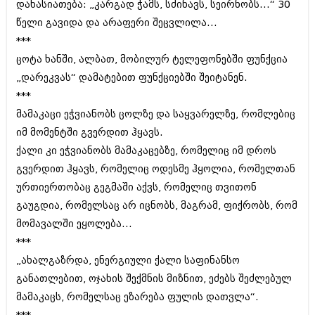
დახასიათება: „კარგად ჭამს‚ სძინავს‚ სეირნობს...“ 30
ბიზნესსიახლეები
კულინარია
წელი გავიდა და არაფერი შეცვლილა...
გვარები
ავტორჩევები
***
ცოტა ხანში‚ ალბათ‚ მობილურ ტელეფონებში ფუნქცია
თემიდას სასწორი
ბელადები
„დარეკვას“ დამატებით ფუნქციებში შეიტანენ.
ბიზნესსიახლეები
იუმორი
***
მამაკაცი ეჭვიანობს ცოლზე და საყვარელზე‚ რომლებიც
გვარები
კალეიდოსკოპი
იმ მომენტში გვერდით ჰყავს.
თემიდას სასწორი
ჰოროსკოპი და შეუცნობელი
ქალი კი ეჭვიანობს მამაკაცებზე‚ რომელიც იმ დროს
იუმორი
გვერდით ჰყავს‚ რომელიც ოდესმე ჰყოლია‚ რომელთან
კრიმინალი
ურთიერთობაც გეგმაში აქვს‚ რომელიც თვითონ
კალეიდოსკოპი
რომანი და დეტექტივი
გაუგდია‚ რომელსაც არ იცნობს‚ მაგრამ, ფიქრობს‚ რომ
ჰოროსკოპი და შეუცნობელი
მომავალში ეყოლება...
სახალისო ამბები
***
კრიმინალი
შოუბიზნესი
„ახალგაზრდა‚ ენერგიული ქალი საფინანსო
რომანი და დეტექტივი
განათლებით‚ ოჯახის შექმნის მიზნით‚ ეძებს შეძლებულ
დაიჯესტი
მამაკაცს‚ რომელსაც ეზარება ფულის დათვლა“.
სახალისო ამბები
ქალი და მამაკაცი