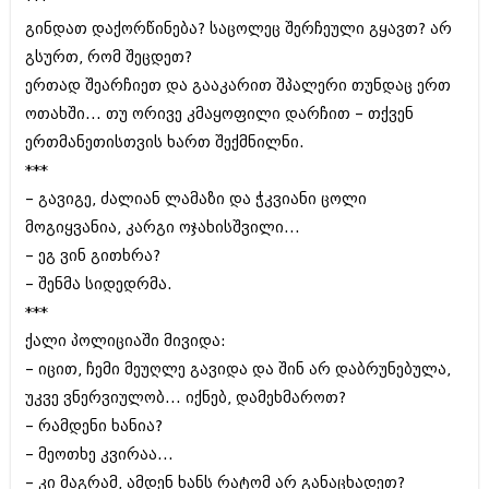
***
შოუბიზნესი
გინდათ დაქორწინება? საცოლეც შერჩეული გყავთ? არ
ისტორია
დაიჯესტი
გსურთ‚ რომ შეცდეთ?
სხვადასხვა
ერთად შეარჩიეთ და გააკარით შპალერი თუნდაც ერთ
ქალი და მამაკაცი
ოთახში... თუ ორივე კმაყოფილი დარჩით – თქვენ
ანონსი
ისტორია
ერთმანეთისთვის ხართ შექმნილნი.
არქივი
***
სხვადასხვა
– გავიგე, ძალიან ლამაზი და ჭკვიანი ცოლი
ანონსი
ნოემბერი 2020 (103)
მოგიყვანია‚ კარგი ოჯახისშვილი...
ოქტომბერი 2020 (209)
– ეგ ვინ გითხრა?
არქივი
სექტემბერი 2020 (204)
– შენმა სიდედრმა.
აგვისტო 2020 (249)
ივლისი 2020 (204)
***
აგვისტო 2018 (162)
ივნისი 2020 (249)
ივლისი 2018 (223)
ქალი პოლიციაში მივიდა:
ივნისი 2018 (244)
– იცით‚ ჩემი მეუღლე გავიდა და შინ არ დაბრუნებულა‚
არქივის ზომის ნახვა
მაისი 2018 (211)
უკვე ვნერვიულობ... იქნებ‚ დამეხმაროთ?
აპრილი 2018 (194)
მარტი 2018 (256)
– რამდენი ხანია?
თებერვალი 2018 (208)
– მეოთხე კვირაა...
იანვარი 2018 (215)
– კი მაგრამ‚ ამდენ ხანს რატომ არ განაცხადეთ?