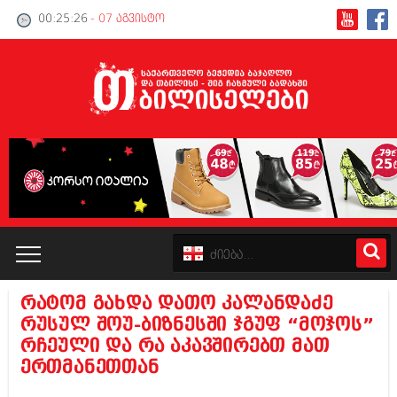
00:25:27
- 07 აგვისტო
რატომ გახდა დათო კალანდაძე
კატალოგი
რუსულ შოუ-ბიზნესში ჯგუფ “მოჯოს”
რჩეული და რა აკავშირებთ მათ
პოლიტიკა
ერთმანეთთან
ინტერვიუები