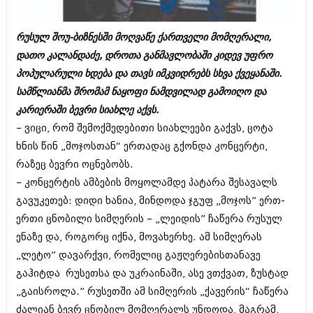
ბიზნესსიახლეები
კულინარია
გვარები
რუსულ შოუ-ბიზნესში მოღვაწე ქართველი მომღერალი,
ავტორჩევები
დათო კალანდაძე, დროთა განმავლობაში კიდევ უფრო
თემიდას სასწორი
ბელადები
პოპულარული ხდება და თავს იმკვიდრებს სხვა ქვეყანაში.
ბიზნესსიახლეები
იუმორი
სამწლიანმა შრომამ ნაყოფი ნამდვილად გამოიღო და
კარიერაში ბევრი სიახლე აქვს.
გვარები
კალეიდოსკოპი
– ვიცი, რომ შემოქმედებითი სიახლეები გაქვს, ცოტა
თემიდას სასწორი
ჰოროსკოპი და შეუცნობელი
ხნის წინ „მოჯოსთან“ ერთადაც გქონდა კონცერტი,
რაზეც ბევრი ოცნებობს.
იუმორი
კრიმინალი
– კონცერტის ამბების მოყოლამდე პატარა შესავალს
კალეიდოსკოპი
რომანი და დეტექტივი
გავუკეთებ: დიდი ხანია, მინდოდა ჯგუფ „მოჯოს” ერთ-
ჰოროსკოპი და შეუცნობელი
ერთი ცნობილი სიმღერის – „ლეიდის” ჩაწერა რუსულ
სახალისო ამბები
ენაზე და, როგორც იქნა, მოვახერხე. ამ სიმღერას
კრიმინალი
შოუბიზნესი
„ლეტო” დავარქვი, რომელიც გაჟღერებისთანავე
რომანი და დეტექტივი
გაჰიტდა რუსეთსა და უკრაინაში, ასე ვთქვათ, ზუსტად
დაიჯესტი
„გაისროლა.” რუსეთში ამ სიმღერის „ქავერის“ ჩაწერა
სახალისო ამბები
ქალი და მამაკაცი
ძალიან ბევრ ცნობილ მომღერალს უნდოდა, მაგრამ,