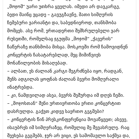
შოუბიზნესი
„მოჯომ“ უარი უთხრა ყველას. იმედი არ დავკარგე,
ისტორია
ბედი მაინც ვცადე – გავუგზავნე, მათი სიმღერის
დაიჯესტი
სხვადასხვა
ჩემებური ვარიანტი და, საბედნიეროდ, თანხმობა
ქალი და მამაკაცი
მომცეს. ასე რომ, ერთადერთი შემსრულებელი ვარ
ანონსი
ისტორია
რუსეთში, რომელსაც ჯგუფმა „მოჯომ” „ქავერის“
ჩაწერაზე თანხმობა მისცა. მოსკოვში რომ ჩამოვიდნენ
არქივი
სხვადასხვა
კონცერტის ჩასატარებლად, მეც მიმიწვიეს
ანონსი
ნოემბერი 2020 (103)
მონაწილეობის მისაღებად.
ოქტომბერი 2020 (209)
– ალბათ, ეს ძალიან კარგი შეგრძნება იყო, რადგან,
არქივი
სექტემბერი 2020 (204)
შენს ადგილას ყოფნას ძალიან ბევრი მომღერალი
აგვისტო 2020 (249)
ინატრებდა.
ივლისი 2020 (204)
აგვისტო 2018 (162)
ივნისი 2020 (249)
– კი, ნამდვილად ასეა, ბევრს შეშურდა იმ დღეს ჩემი.
ივლისი 2018 (223)
ივნისი 2018 (244)
– „მოჯოსთან“ შენი ურთიერთობა ერთი კონცერტით
არქივის ზომის ნახვა
მაისი 2018 (211)
დასრულდა. გაქვთ კიდევ საერთო გეგმები?
აპრილი 2018 (194)
– კონცერტის წინ პრესკონფერენცია მოვაწყვეთ; ასევე,
მარტი 2018 (256)
თებერვალი 2018 (208)
ისაუბრეს იმ სიმღერაზეც, რომელიც მე შევასრულე. რაც
იანვარი 2018 (215)
შეეხება გეგმებს, ჯერ არ ვიცი, ეს სამომავლო საქმეა და,