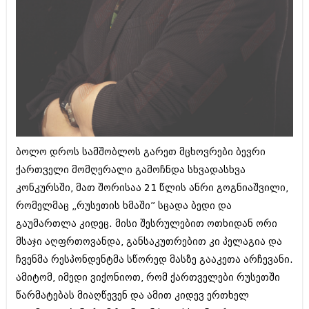
ბიზნესსიახლეები
კულინარია
გვარები
ავტორჩევები
თემიდას სასწორი
ბელადები
ბიზნესსიახლეები
იუმორი
გვარები
კალეიდოსკოპი
თემიდას სასწორი
ჰოროსკოპი და შეუცნობელი
ბოლო დროს სამშობლოს გარეთ მცხოვრები ბევრი
იუმორი
ქართველი მომღერალი გამოჩნდა სხვადასხვა
კრიმინალი
კონკურსში, მათ შორისაა 21 წლის ანრი გოგნიაშვილი,
კალეიდოსკოპი
რომანი და დეტექტივი
რომელმაც „რუსეთის ხმაში” სცადა ბედი და
ჰოროსკოპი და შეუცნობელი
გაუმართლა კიდეც. მისი შესრულებით ოთხიდან ორი
სახალისო ამბები
მსაჯი აღფრთოვანდა, განსაკუთრებით კი პელაგია და
კრიმინალი
შოუბიზნესი
ჩვენმა რესპონდენტმა სწორედ მასზე გააკეთა არჩევანი.
რომანი და დეტექტივი
ამიტომ, იმედი ვიქონიოთ, რომ ქართველები რუსეთში
დაიჯესტი
სახალისო ამბები
წარმატებას მიაღწევენ და ამით კიდევ ერთხელ
ქალი და მამაკაცი