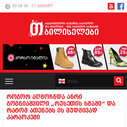
00:58:37
- 07 აგვისტო
როგორ აღმოჩნდა ანრი
კატალოგი
გოგნიაშვილი „რუსეთის ხმაში” და
რატომ ათენებს ის მუდმივად
პოლიტიკა
კარაოკეში
ინტერვიუები