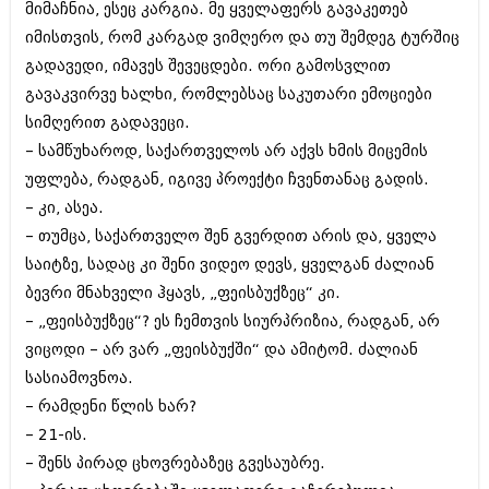
მიმაჩნია, ესეც კარგია. მე ყველაფერს გავაკეთებ
აპრილი 2012 (294)
იმისთვის, რომ კარგად ვიმღერო და თუ შემდეგ ტურშიც
მარტი 2012 (259)
თებერვალი 2012 (376)
გადავედი, იმავეს შევეცდები. ორი გამოსვლით
იანვარი 2012 (322)
გავაკვირვე ხალხი, რომლებსაც საკუთარი ემოციები
ნოემბერი 2011 (471)
სიმღერით გადავეცი.
ოქტომბერი 2011 (754)
სექტემბერი 2011 (407)
– სამწუხაროდ, საქართველოს არ აქვს ხმის მიცემის
აგვისტო 2011 (249)
უფლება, რადგან, იგივე პროექტი ჩვენთანაც გადის.
ივლისი 2011 (400)
– კი, ასეა.
ივნისი 2011 (438)
– თუმცა, საქართველო შენ გვერდით არის და, ყველა
მაისი 2011 (415)
აპრილი 2011 (294)
საიტზე, სადაც კი შენი ვიდეო დევს, ყველგან ძალიან
მარტი 2011 (654)
ბევრი მნახველი ჰყავს, „ფეისბუქზეც“ კი.
თებერვალი 2011 (329)
– „ფეისბუქზეც“? ეს ჩემთვის სიურპრიზია, რადგან, არ
იანვარი 2011 (647)
(157)
ვიცოდი – არ ვარ „ფეისბუქში“ და ამიტომ. ძალიან
დეკემბერი 2010 (881)
სასიამოვნოა.
ნოემბერი 2010 (422)
– რამდენი წლის ხარ?
ოქტომბერი 2010 (341)
სექტემბერი 2010 (449)
– 21-ის.
აგვისტო 2010 (461)
– შენს პირად ცხოვრებაზეც გვესაუბრე.
ივლისი 2010 (556)