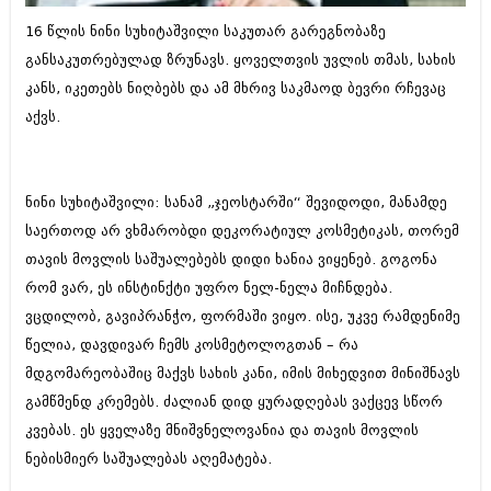
ბიზნესსიახლეები
კულინარია
16 წლის ნინი სუხიტაშვილი საკუთარ გარეგნობაზე
გვარები
განსაკუთრებულად ზრუნავს. ყოველთვის უვლის თმას, სახის
ავტორჩევები
კანს, იკეთებს ნიღბებს და ამ მხრივ საკმაოდ ბევრი რჩევაც
თემიდას სასწორი
ბელადები
აქვს.
ბიზნესსიახლეები
იუმორი
გვარები
კალეიდოსკოპი
ნინი სუხიტაშვილი: სანამ „ჯეოსტარში“ შევიდოდი, მანამდე
თემიდას სასწორი
ჰოროსკოპი და შეუცნობელი
საერთოდ არ ვხმარობდი დეკორატიულ კოსმეტიკას, თორემ
თავის მოვლის საშუალებებს დიდი ხანია ვიყენებ. გოგონა
იუმორი
კრიმინალი
რომ ვარ, ეს ინსტინქტი უფრო ნელ-ნელა მიჩნდება.
კალეიდოსკოპი
რომანი და დეტექტივი
ვცდილობ, გავიპრანჭო, ფორმაში ვიყო. ისე, უკვე რამდენიმე
ჰოროსკოპი და შეუცნობელი
წელია, დავდივარ ჩემს კოსმეტოლოგთან – რა
სახალისო ამბები
მდგომარეობაშიც მაქვს სახის კანი, იმის მიხედვით მინიშნავს
კრიმინალი
შოუბიზნესი
გამწმენდ კრემებს. ძალიან დიდ ყურადღებას ვაქცევ სწორ
რომანი და დეტექტივი
კვებას. ეს ყველაზე მნიშვნელოვანია და თავის მოვლის
დაიჯესტი
ნებისმიერ საშუალებას აღემატება.
სახალისო ამბები
ქალი და მამაკაცი