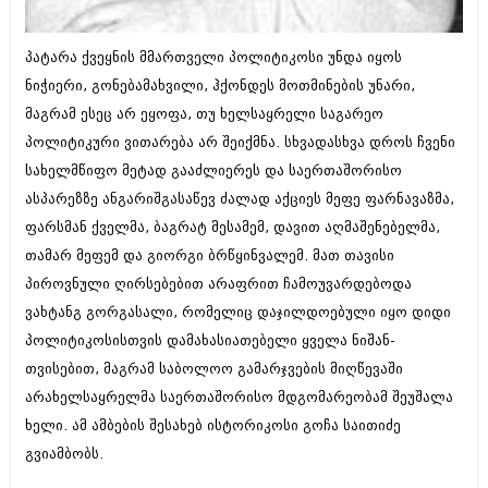
ბიზნესსიახლეები
კულინარია
პატარა ქვეყნის მმართველი პოლიტიკოსი უნდა იყოს
გვარები
ავტორჩევები
ნიჭიერი, გონებამახვილი, ჰქონდეს მოთმინების უნარი,
თემიდას სასწორი
ბელადები
მაგრამ ესეც არ ეყოფა, თუ ხელსაყრელი საგარეო
ბიზნესსიახლეები
პოლიტიკური ვითარება არ შეიქმნა. სხვადასხვა დროს ჩვენი
იუმორი
სახელმწიფო მეტად გააძლიერეს და საერთაშორისო
გვარები
კალეიდოსკოპი
ასპარეზზე ანგარიშგასაწევ ძალად აქციეს მეფე ფარნავაზმა,
თემიდას სასწორი
ფარსმან ქველმა, ბაგრატ მესამემ, დავით აღმაშენებელმა,
ჰოროსკოპი და შეუცნობელი
თამარ მეფემ და გიორგი ბრწყინვალემ. მათ თავისი
იუმორი
კრიმინალი
პიროვნული ღირსებებით არაფრით ჩამოუვარდებოდა
კალეიდოსკოპი
ვახტანგ გორგასალი, რომელიც დაჯილდოებული იყო დიდი
რომანი და დეტექტივი
პოლიტიკოსისთვის დამახასიათებელი ყველა ნიშან-
ჰოროსკოპი და შეუცნობელი
სახალისო ამბები
თვისებით, მაგრამ საბოლოო გამარჯვების მიღწევაში
კრიმინალი
არახელსაყრელმა საერთაშორისო მდგომარეობამ შეუშალა
შოუბიზნესი
რომანი და დეტექტივი
ხელი. ამ ამბების შესახებ ისტორიკოსი გოჩა საითიძე
დაიჯესტი
გვიამბობს.
სახალისო ამბები
ქალი და მამაკაცი