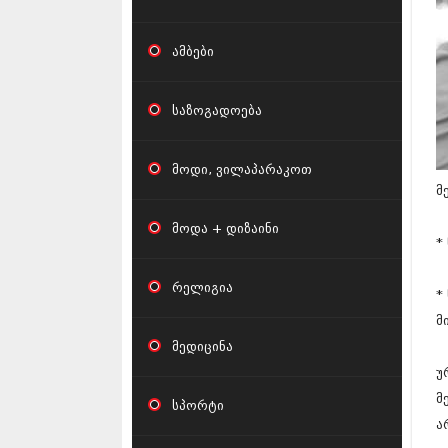
ამბები
საზოგადოება
მოდი, ვილაპარაკოთ
მ
მოდა + დიზაინი
*
რელიგია
*
მ
მედიცინა
უ
მ
სპორტი
ა