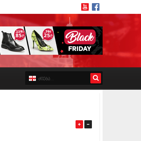
8 (162)
 (223)
 (244)
 (211)
 (194)
 (256)
18 (208)
8 (215)
17 (243)
7 (212)
17 (231)