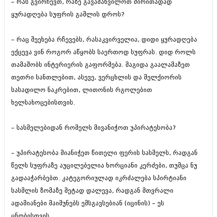
– რას გვირჩევთ, რაზე გავამახვილოთ ძირითადად
ბიზნესსიახლეები
კულინარია
ყურადღება სუფრის გაშლის დროს?
გვარები
ავტორჩევები
– რაც შეეხება რჩევებს, რასაკვირველია, დიდი ყურადღება
თემიდას სასწორი
ბელადები
ექცევა ვინ როგორ აწყობს საერთოდ სუფრას. დიდ როლს
ბიზნესსიახლეები
იუმორი
თამაშობს ინტერიერის გაფორმება. მაგიდა გაალამაზეთ
თეთრი სანთლებით, ასევე, ვერცხლის და მელქიორის
გვარები
კალეიდოსკოპი
სასადილო ნაკრებით, ლითონის რგოლებით
თემიდას სასწორი
ჰოროსკოპი და შეუცნობელი
ხელსახოცებისთვის.
იუმორი
კრიმინალი
– სასმელებიდან რომელს მივანიჭოთ უპირატესობა?
კალეიდოსკოპი
რომანი და დეტექტივი
ჰოროსკოპი და შეუცნობელი
– უპირატესობა მიანიჭეთ წითელი ფერის სასმელს, რადგან
სახალისო ამბები
წელს სუფრაზე აუცილებელია ხორციანი კერძები, თუმცა ნუ
კრიმინალი
შოუბიზნესი
გადააჭარბებთ. კატეგორიულად იკრძალება სპირტიანი
რომანი და დეტექტივი
სასმლის ზომაზე მეტად დალევა, რადგან მთვრალი
დაიჯესტი
ადამიანები მაიმუნებს ემსგავსებიან (იცინის) – ეს
სახალისო ამბები
ქალი და მამაკაცი
ცნობისთვის.