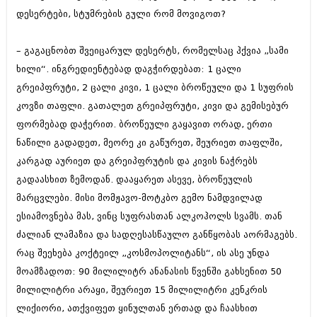
ივნისი 2010 (685)
დესერტები, სტუმრების გული რომ მოვიგოთ?
მაისი 2010 (232)
აპრილი 2010 (229)
მარტი 2010 (454)
– გაგაცნობთ შვეიცარულ დესერტს, რომელსაც ჰქვია „სამი
თებერვალი 2010 (421)
ხილი“. ინგრედიენტებად დაგჭირდებათ: 1 ცალი
იანვარი 2010 (422)
გრეიპფრუტი, 2 ცალი კივი, 1 ცალი ბროწეული და 1 სუფრის
დეკემბერი 2009 (510)
ნოემბერი 2009 (308)
კოვზი თაფლი. გათალეთ გრეიპფრუტი, კივი და გემისებურ
ოქტომბერი 2009 (382)
ფორმებად დაჭერით. ბროწეული გაყავით ორად, ერთი
სექტემბერი 2009 (541)
ნაწილი გადადეთ, მეორე კი გაწურეთ, შეურიეთ თაფლში,
აგვისტო 2009 (14)
კარგად აურიეთ და გრეიპფრუტის და კივის ნაჭრებს
ივლისი 2009 (118)
თებერვალი 0216 (1)
გადაასხით ზემოდან. დააყარეთ ასევე, ბროწეულის
დეკემბერი 0215 (1)
მარცვლები. მისი მომჟავო-მოტკბო გემო ნამდვილად
ოქტომბერი 0215 (1)
ესიამოვნება მას, ვინც სუფრასთან ალკოჰოლს სვამს. თან
აგვისტო 0215 (2)
აგვისტო 0212 (1)
ძალიან ლამაზია და სადღესასწაულო განწყობას აორმაგებს.
ივნისი 0212 (2)
რაც შეეხება კოქტეილ „კოსმოპოლიტანს“, ის ასე უნდა
ნოემბერი 0201 (1)
მოამზადოთ: 90 მილილიტრ ანანასის წვენში გახსენით 50
მილილიტრი არაყი, შეურიეთ 15 მილილიტრი კენკრის
ლიქიორი, ათქვიფეთ ყინულთან ერთად და ჩაასხით