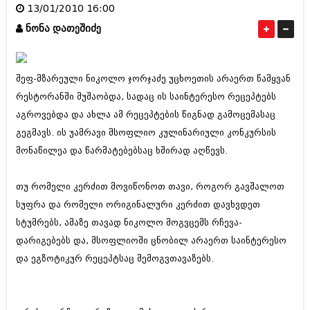
13/01/2010 16:00
ამბები
ნონა დათეშიძე
საზოგადოება
პოლიტიკა
მოდი, ვილაპარაკოთ
შეფ-მზარეული ნიკოლო ჯორჯაძე უცხოეთის არაერთ წამყვან
ინტერვიუები
რესტორანში მუშაობდა, სადაც ის საინტერესო რეცეპტებს
მოდა + დიზაინი
აგროვებდა და ახლა ამ რეცეპტების წიგნად გამოცემასაც
ამბები
რელიგია
გეგმავს. ის უამრავი მსოფლიო კულინარიული კონკურსის
საზოგადოება
მონაწილეა და წარმატებებსაც ხშირად აღწევს.
მედიცინა
მოდი, ვილაპარაკოთ
სპორტი
თუ რომელი კერძით მოვიწონოთ თავი, როგორ გავშალოთ
მოდა + დიზაინი
სუფრა და რომელი ორიგინალური კერძით დავხვდეთ
კადრს მიღმა
რელიგია
სტუმრებს, ამაზე თავად ნიკოლო მოგვცემს რჩევა-
კულინარია
დარიგებებს და, მსოფლიოში ცნობილ არაერთ საინტერესო
მედიცინა
და ეგზოტიკურ რეცეპტსაც შემოგვთავაზებს.
ავტორჩევები
სპორტი
ბელადები
კადრს მიღმა