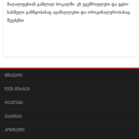
მაღალფეხიან გაშლილ ბოკალში. ეს უგემრიელესი და უცხო
სასმელი განწყობასაც აგიმაღლებთ და ორიგინალურობასაც
შეგძენთ.
მთავარი
ჩვენ შესახებ
რეკლამა
ვაკანსია
კონტაქტი