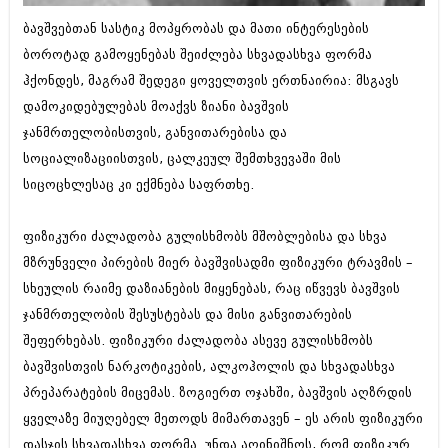
ბიზნესსიახლეები
კულინარია
ბავშვებთან სასტიკ მოპყრობას და მათი ინტერესების
გვარები
ბოროტად გამოყენებას შეიძლება სხვადასხვა ფორმა
ავტორჩევები
ჰქონდეს, მაგრამ შედეგი ყოველთვის ერთნაირია: მსგავს
თემიდას სასწორი
ბელადები
დამოკიდებულებას მოაქვს ზიანი ბავშვის
ბიზნესსიახლეები
იუმორი
ჯანმრთელობისთვის, განვითარებისა და
სოციალიზაციისთვის, ცალკეულ შემთხვევაში მის
გვარები
კალეიდოსკოპი
სიცოცხლესაც კი ექმნება საფრთხე.
თემიდას სასწორი
ჰოროსკოპი და შეუცნობელი
ფიზიკური ძალადობა გულისხმობს მშობლებისა და სხვა
იუმორი
კრიმინალი
მზრუნველი პირების მიერ ბავშვისადმი ფიზიკური ტრავმის –
კალეიდოსკოპი
რომანი და დეტექტივი
სხეულის რაიმე დაზიანების მიყენებას, რაც იწვევს ბავშვის
ჰოროსკოპი და შეუცნობელი
ჯანმრთელობის შესუსტებას და მისი განვითარების
სახალისო ამბები
შეფერხებას. ფიზიკური ძალადობა ასევე გულისხმობს
კრიმინალი
შოუბიზნესი
ბავშვისთვის ნარკოტიკების, ალკოჰოლის და სხვადასხვა
რომანი და დეტექტივი
პრეპარატების მიცემას. ზოგიერთ ოჯახში, ბავშვის აღზრდის
დაიჯესტი
ყველაზე მიუღებელ მეთოდს მიმართავენ – ეს არის ფიზიკური
სახალისო ამბები
ქალი და მამაკაცი
დასჯის სხვადასხვა ფორმა. უნდა აღინიშნოს, რომ ფიზიკურ