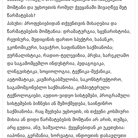
ბიზნესსიახლეები
კულინარია
მომტანი და უცხოეთის რომელ ქვეყანაში მივაღწევ მეტ
წარმატებას?
გვარები
ავტორჩევები
პასუხი: პროფესიებიდან თქვენთვის მისაღებია და
თემიდას სასწორი
ბელადები
წარმატებების მომტანია: დრამატურგია, სცენარისტობა,
რეჟისურა, მედიცინის ფართო სპექტრი, საბანკო,
ბიზნესსიახლეები
იუმორი
ეკონომიკური, სავაჭრო, საფინანსო საქმიანობა;
გვარები
კალეიდოსკოპი
ჟურნალისტიკა, რადიო-ტელევიზია, პრესა, სარეკლამო
თემიდას სასწორი
და საგამომცემლო ინდუსტრია, პედაგოგიკა,
ჰოროსკოპი და შეუცნობელი
ლინგვისტიკა, სოციოლოგია, ტექნიკა-მექანიკა,
იუმორი
კრიმინალი
ავტომატიკა, კავშირგაბმულობა, საკონსტრუქტორო,
კალეიდოსკოპი
საგამომგონებლო საქმიანობა, კომპიუტერული
რომანი და დეტექტივი
ტექნოლოგიები, აუდიო-ვიდეო სისტემები, პროგრამული
ჰოროსკოპი და შეუცნობელი
სახალისო ამბები
სისტემების ბიზნესი ან შემოქმედება, საინჟინრო
კრიმინალი
საქმიანობა. რაც შეეხება უცხოეთს, ის თქვენი კოსმიური
შოუბიზნესი
რომანი და დეტექტივი
მისია ან დიდი წარმატებების მომტანი არ არის, თუმცა,
დაიჯესტი
არც ცუდია, ანუ, საშუალოა. ქვეყნებიდან კი უკეთესია:
სახალისო ამბები
იაპონია, გერმანია, ხორვატია, ინდოეთის დასავლეთი
ქალი და მამაკაცი