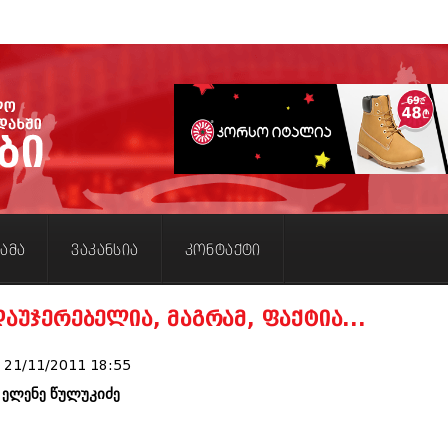
არქივი
აგვისტო 201
პოლიტიკა
ინტერვიუები
ამბები
საზოგადოება
მოდი,
მოდა
რელიგია
მედიცინა
სპორტი
კადრს
კულინარია
ავტორჩევები
ბელადები
ბიზნესსიახლეები
გვარები
თემიდას
იუმორი
კალეიდოსკოპი
ჰოროსკოპი
კრიმინალი
რომანი
სახალისო
შოუბიზნესი
დაიჯესტი
ქალი
ისტორია
სხვადასხვა
ანონსი
ამა
ვაკანსია
კონტაქტი
ვილაპარაკოთ
+
მიღმა
სასწორი
და
და
ამბები
და
ივლისი 2018
დიზაინი
შეუცნობელი
დეტექტივი
მამაკაცი
ივნისი 2018
მაისი 2018
დაუჯერებელია, მაგრამ, ფაქტია...
აპრილი 2018
მარტი 2018
თებერვალი 20
21/11/2011 18:55
იანვარი 201
ელენე წულუკიძე
დეკემბერი 20
ნოემბერი 201
ოქტომბერი 20