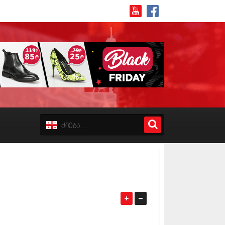
8 (162)
 (223)
 (244)
 (211)
 (194)
 (256)
18 (208)
8 (215)
17 (243)
7 (212)
17 (231)