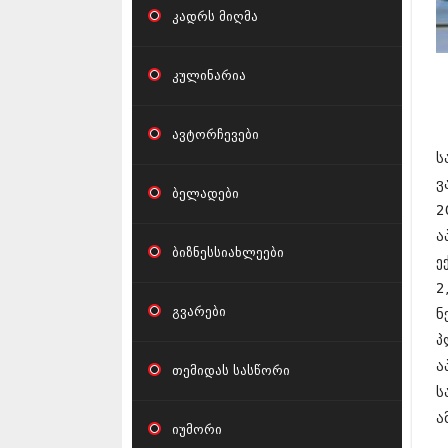
კადრს მიღმა
კულინარია
ავტორჩევები
ს
ვ
ბელადები
2
ა
ბიზნესსიახლეები
ე
2
გვარები
ნ
პ
ა
თემიდას სასწორი
ს
ა
იუმორი