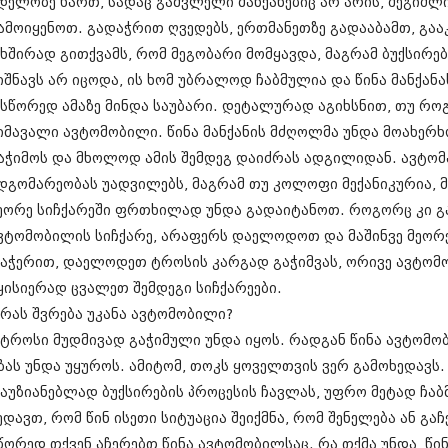
დელოზე ხართ, სადაც გამვლელი მანქანებიც არ არის, შეგიძლ
ნოემბერი 201
ოქტომბერი 20
ამოიყენოთ. გადაჭრით ღვედებს, ერთმანეთზე გადააბამთ, გაა
სექტემბერი 20
 ხშირად გითქვამს, რომ მეგობარი მომყავდა, მაგრამ ბუქსირე
აგვისტო 201
იშნავს არ იცოდა, ის ხომ უბრალოდ ჩაბმულია და წინა მანქანა
ივლისი 2015
ივნისი 2015
 სწორედ ამაზე მინდა საუბარი. დეტალურად აგიხსნით, თუ როგ
მაისი 2015
იმავალი ავტომობილი. წინა მანქანის მძღოლმა უნდა მოახერ
აპრილი 2015
აჭიმოს და მხოლოდ ამის შემდეგ დაიძრას ადგილიდან. ავტო
მარტი 2015
დგომარეობას უადვილებს, მაგრამ თუ კოლოფი მექანიკურია, 
თებერვალი 20
იანვარი 201
ეორე სიჩქარეში ფრთხილად უნდა გადაიტანოთ. როგორც კი გა
დეკემბერი 20
ვტომობილის სიჩქარე, არაფერს დაელოდოთ და მაშინვე მეორე
ნოემბერი 201
აჭერით, დაელოდეთ ტროსის კარგად გაჭიმვას, ორივე ავტომ
ოქტომბერი 20
სექტემბერი 20
ყისიერად ცვალეთ შემდეგი სიჩქარეები.
აგვისტო 201
 რას შვრება უკანა ავტომობილი?
ივლისი 2014
 ტროსი მუდმივად გაჭიმული უნდა იყოს. რადგან წინა ავტომო
ივნისი 2014
მაისი 2014
ზას უნდა უყუროს. ამიტომ, თოკს ყოველთვის ვერ გამოხედავს
აპრილი 2014
აუზიანებლად ბუქსირების პროცესის ჩავლას, უფრო მეტად ჩა
მარტი 2014
ედავთ, რომ წინ ისეთი სიტუაცია შეიქმნა, რომ შენელება ან გ
თებერვალი 20
წორედ თქვენ აჩერებთ წინა ავტომობილსაც. რა თქმა უნდა, წი
იანვარი 201