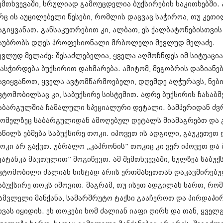
ემთხვევაში, სრულიად გამოუცდელია ბუქსირების საკითხებში. 
სექტემბერი 20
აგვისტო 201
რც ის აუცილებელი წესები, რომლის დაცვაც საჭიროა, თუ კეთ
ივლისი 2017
აგიყვანათ. განსაკუთრებით კი, ალბათ, ეს ქალბატონებისთვის
ივნისი 2017
აუბრობს დღეს პროფესიონალი მრბოლელი მევლუდ მელაძე.
მაისი 2017
ევლუდ მელაძე: შესაძლებელია, ყველა აღმოჩნდეს იმ სიტუაცია
აპრილი 2017
მარტი 2017
ასჭირდება ბუქსირით დახმარება. ამიტომ, მეგობრის დაზიან
თებერვალი 20
ავიყვანოთ, ყველა ავტომწარმოებელი, დღემდე აღჭურავს, ნებ
იანვარი 201
ვტომობილსაც კი, საბუქსირე სისტემით. ადრე ბუქსირის ჩასაბმ
დეკემბერი 20
ნოემბერი 201
აბარგულშია ჩამალული სპეციალური დეტალი. ბამპერიდან ძვრ
ოქტომბერი 20
ომელზეც საბარგულიდან ამოღებულ დეტალს მიამაგრებთ და გა
სექტემბერი 20
აწილს ებმება საბუქსირე თოკი. იპოვეთ ის ადგილი, გაუკეთეთ
აგვისტო 201
ივლისი 2016
ოკი არ გაქვთ. უბრალო „კაპრონის” თოკიც კი ვერ იპოვეთ და
ივნისი 2016
კატანკა მავთულით” მოგიწევთ. ამ შემთხვევაში, ნულზეა საბუ
მაისი 2016
ვტომობილი ძალიან ხისტად არის ერთმანეთთან დაკავშირებულ
აპრილი 2016
აბუქსირე თოკს იშოვით. მაგრამ, თუ ისეთ ადგილას ხართ, რომ
მარტი 2016
თებერვალი 20
ამვლელი მანქანა, სამარშრუტო ტაქსი გააჩეროთ და პირდაპირ
იანვარი 201
ხვას იყიდის. ეს თოკები ხომ ძალიან იაფი ღირს და თან, ყველგ
დეკემბერი 20