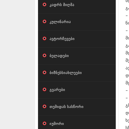
მ
კადრს მიღმა
გ
–
კულინარია
ნ
–
მ
ავტორჩევები
გ
მ
ბელადები
მ
ა
ბიზნესსიახლეები
დ
მ
გვარები
–
–
გ
თემიდას სასწორი
დ
ხ
იუმორი
ს