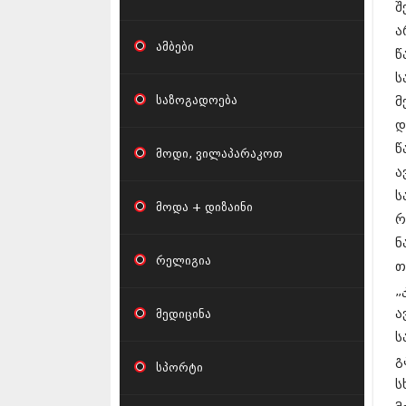
შ
ა
ამბები
წ
ს
საზოგადოება
მ
დ
წ
მოდი, ვილაპარაკოთ
ა
ს
მოდა + დიზაინი
რ
ნ
რელიგია
თ
„
მედიცინა
ა
ს
გ
სპორტი
ს