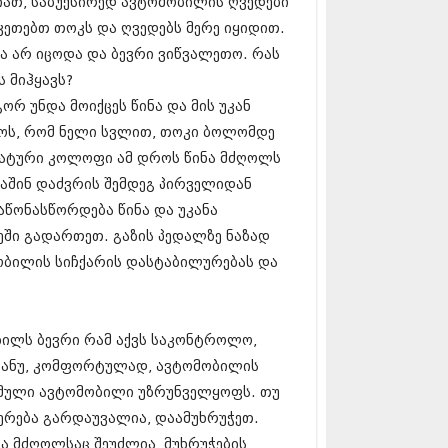
იათ, საბუქსირედ ავტომობილის ღვედები
5 (264)
15 (204)
კეთებთ თოკს და ღვედებს მერე იყიდით.
15 (215)
ბა არ იცოდა და ბევრი ვიწვალეთო. რას
5 (286)
ს მიჰყავს?
 (173)
 (261)
ორ უნდა მოიქცეს წინა და მის უკან
 (194)
ხოს, რომ ნელი სვლით, თოკი ბოლომდე
 (208)
მატური კოლოფი ამ დროს წინა მძღოლს
 (365)
მაშინ დაძვრის შემდეგ პირველიდან
15 (286)
5 (247)
წონასწორდება წინა და უკანა
14 (342)
ში გადართეთ. გაზის პედალზე ნაზად
4 (290)
ობილის სიჩქარის დასტაბილურებას და
14 (292)
14 (394)
4 (248)
 (313)
ბილს ბევრი რამ აქვს საკონტროლო,
 (366)
 (313)
. ანუ, კომფორტულად, ავტომობილის
 (290)
ბმული ავტომობილი უზრუნველყოფს. თუ
 (413)
აჩერება გარდაუვალია, დაამუხრუჭეთ.
14 (318)
ნა მძღოლსაც შეუძლია, მუხრუჭების
4 (297)