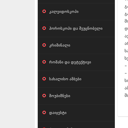
გ
კალეიდოსკოპი
გ
მ
ჰოროსკოპი და შეუცნობელი
დ
ა
ა
კრიმინალი
ს
ს
რომანი და დეტექტივი
–
–
სახალისო ამბები
ს
ა
მ
შოუბიზნესი
დაიჯესტი