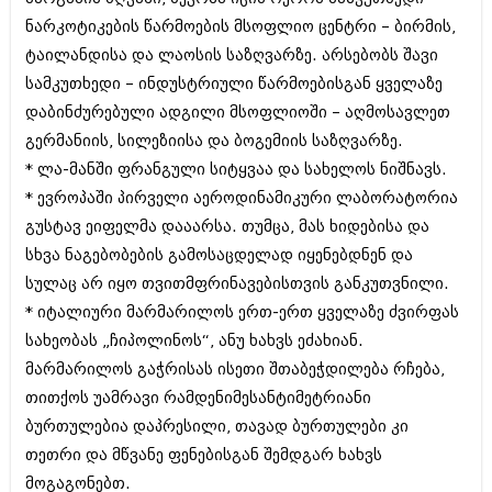
ბიზნესსიახლეები
კულინარია
ნარკოტიკების წარმოების მსოფლიო ცენტრი – ბირმის,
ტაილანდისა და ლაოსის საზღვარზე. არსებობს შავი
გვარები
ავტორჩევები
სამკუთხედი – ინდუსტრიული წარმოებისგან ყველაზე
თემიდას სასწორი
ბელადები
დაბინძურებული ადგილი მსოფლიოში – აღმოსავლეთ
გერმანიის, სილეზიისა და ბოგემიის საზღვარზე.
ბიზნესსიახლეები
იუმორი
* ლა-მანში ფრანგული სიტყვაა და სახელოს ნიშნავს.
გვარები
კალეიდოსკოპი
* ევროპაში პირველი აეროდინამიკური ლაბორატორია
თემიდას სასწორი
გუსტავ ეიფელმა დააარსა. თუმცა, მას ხიდებისა და
ჰოროსკოპი და შეუცნობელი
სხვა ნაგებობების გამოსაცდელად იყენებდნენ და
იუმორი
კრიმინალი
სულაც არ იყო თვითმფრინავებისთვის განკუთვნილი.
კალეიდოსკოპი
* იტალიური მარმარილოს ერთ-ერთ ყველაზე ძვირფას
რომანი და დეტექტივი
სახეობას „ჩიპოლინოს“, ანუ ხახვს ეძახიან.
ჰოროსკოპი და შეუცნობელი
სახალისო ამბები
მარმარილოს გაჭრისას ისეთი შთაბეჭდილება რჩება,
კრიმინალი
თითქოს უამრავი რამდენიმესანტიმეტრიანი
შოუბიზნესი
რომანი და დეტექტივი
ბურთულებია დაპრესილი, თავად ბურთულები კი
დაიჯესტი
თეთრი და მწვანე ფენებისგან შემდგარ ხახვს
სახალისო ამბები
მოგაგონებთ.
ქალი და მამაკაცი