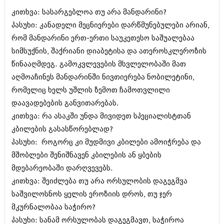
ბიზნესსიახლეები
კულინარია
კითხვა: სასარგებლოა თუ არა მანდარინი?
პასუხი: კანადელი მეცნიერები დარწმუნებულები არიან,
გვარები
ავტორჩევები
რომ მანდარინი ერთ-ერთი საუკეთესო საშუალებაა
თემიდას სასწორი
ბელადები
სიმსუქნის, შაქრიანი დიაბეტისა და ათეროსკლეროზის
წინააღმდეგ. გამოკვლევების მსვლელობაში მათ
ბიზნესსიახლეები
იუმორი
აღმოაჩინეს მანდარინში ნივთიერება ნობილეტინი,
გვარები
კალეიდოსკოპი
რომელიც ხელს უშლის ზემოთ ჩამოთვლილი
თემიდას სასწორი
დაავადებების განვითარებას.
ჰოროსკოპი და შეუცნობელი
კითხვა: რა ასაკში უნდა მივიდეთ სპეციალისტთან
იუმორი
კრიმინალი
კბილების გასასწორებლად?
კალეიდოსკოპი
პასუხი: როგორც კი მუდმივი კბილები ამოიჭრება და
რომანი და დეტექტივი
მშობლები შენიშნავენ კბილების ან ყბების
ჰოროსკოპი და შეუცნობელი
სახალისო ამბები
მდებარეობაში დარღვევებს.
კრიმინალი
კითხვა: შეიძლება თუ არა ორსულობის დაგეგმვა
შოუბიზნესი
რომანი და დეტექტივი
საშვილოსნოს ყელის ეროზიის დროს, თუ ჯერ
დაიჯესტი
მკურნალობაა საჭირო?
სახალისო ამბები
პასუხი: სანამ ორსულობას დაგეგმავთ, საჭიროა
ქალი და მამაკაცი