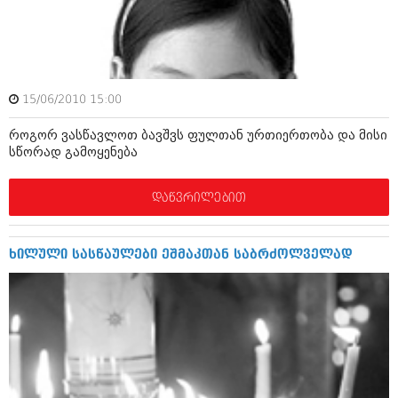
ამბები
საზოგადოება
პოლიტიკა
მოდი, ვილაპარაკოთ
15/06/2010 15:00
ინტერვიუები
მოდა + დიზაინი
როგორ ვასწავლოთ ბავშვს ფულთან ურთიერთობა და მისი
ამბები
სწორად გამოყენება
რელიგია
საზოგადოება
დაწვრილებით
მედიცინა
მოდი, ვილაპარაკოთ
სპორტი
მოდა + დიზაინი
ხილული სასწაულები ეშმაკთან საბრძოლველად
კადრს მიღმა
რელიგია
კულინარია
მედიცინა
ავტორჩევები
სპორტი
ბელადები
კადრს მიღმა