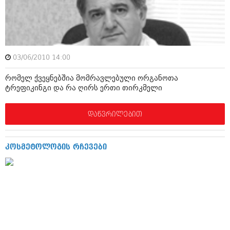
ამბები
საზოგადოება
პოლიტიკა
მოდი, ვილაპარაკოთ
03/06/2010 14:00
ინტერვიუები
მოდა + დიზაინი
რომელ ქვეყნებშია მომრავლებული ორგანოთა
ამბები
ტრეფიკინგი და რა ღირს ერთი თირკმელი
რელიგია
საზოგადოება
დაწვრილებით
მედიცინა
მოდი, ვილაპარაკოთ
სპორტი
მოდა + დიზაინი
კოსმეტოლოგის რჩევები
კადრს მიღმა
რელიგია
კულინარია
მედიცინა
ავტორჩევები
სპორტი
ბელადები
კადრს მიღმა