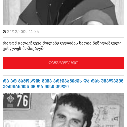
ამბები
საზოგადოება
პოლიტიკა
მოდი, ვილაპარაკოთ
24/12/2009 11:35
ინტერვიუები
მოდა + დიზაინი
რატომ გადაეჩვევა მფლანგველობას ნათია წიწილაშვილი
ამბები
უახლოეს მომავალში
რელიგია
საზოგადოება
დაწვრილებით
მედიცინა
მოდი, ვილაპარაკოთ
სპორტი
მოდა + დიზაინი
რა არ გამოსდის მიშა არჯევანიძეს და რას უმალავენ
კადრს მიღმა
ერთმანეთს ის და მისი ცოლი
რელიგია
კულინარია
მედიცინა
ავტორჩევები
სპორტი
ბელადები
კადრს მიღმა