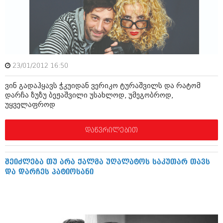
ამბები
საზოგადოება
პოლიტიკა
მოდი, ვილაპარაკოთ
ინტერვიუები
23/01/2012 16:50
მოდა + დიზაინი
ამბები
ვინ გადაჰყავს ჭკუიდან ვერიკო ტურაშვილს და რატომ
რელიგია
დარჩა ზუზუ ბეჟაშვილი უსახლოდ, უმეგობროდ,
საზოგადოება
უყველაფროდ
მედიცინა
მოდი, ვილაპარაკოთ
დაწვრილებით
სპორტი
მოდა + დიზაინი
კადრს მიღმა
რელიგია
შეიძლება თუ არა ქალმა უღალატოს საკუთარ თავს
კულინარია
და დარჩეს პატიოსანი
მედიცინა
ავტორჩევები
სპორტი
ბელადები
კადრს მიღმა