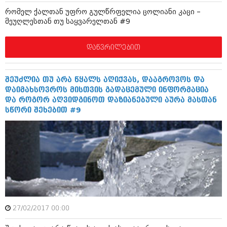
ივნისი 2010 (685)
რომელ ქალთან უფრო გულწრფელია ცოლიანი კაცი –
მაისი 2010 (232)
მეუღლესთან თუ საყვარელთან #9
აპრილი 2010 (229)
მარტი 2010 (454)
თებერვალი 2010 (421)
დაწვრილებით
იანვარი 2010 (422)
დეკემბერი 2009 (510)
ნოემბერი 2009 (308)
შეუძლია თუ არა წყალს აღიქვას, დააგროვოს და
ოქტომბერი 2009 (382)
დაიმახსოვროს მისთვის გადაცემული ინფორმაცია
სექტემბერი 2009 (541)
და როგორ აღვიდგინოთ დაზიანებული აურა მასთან
აგვისტო 2009 (14)
სწორი შეხებით #9
ივლისი 2009 (118)
თებერვალი 0216 (1)
დეკემბერი 0215 (1)
ოქტომბერი 0215 (1)
აგვისტო 0215 (2)
აგვისტო 0212 (1)
ივნისი 0212 (2)
ნოემბერი 0201 (1)
27/02/2017 00:00