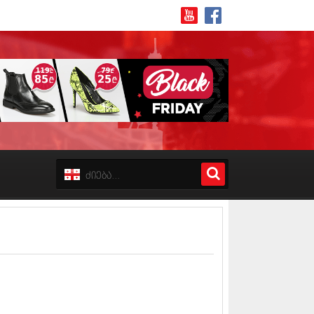
8 (162)
 (223)
 (244)
 (211)
 (194)
 (256)
18 (208)
8 (215)
17 (243)
7 (212)
17 (231)