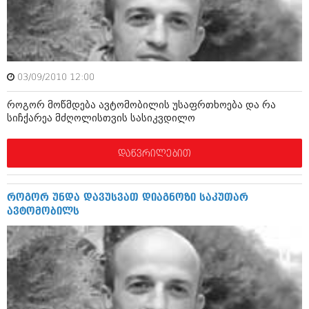
ამბები
საზოგადოება
პოლიტიკა
მოდი, ვილაპარაკოთ
03/09/2010 12:00
ინტერვიუები
მოდა + დიზაინი
როგორ მოწმდება ავტომობილის უსაფრთხოება და რა
ამბები
სიჩქარეა მძღოლისთვის სასიკვდილო
რელიგია
საზოგადოება
დაწვრილებით
მედიცინა
მოდი, ვილაპარაკოთ
სპორტი
მოდა + დიზაინი
როგორ უნდა დავუსვათ დიაგნოზი საკუთარ
კადრს მიღმა
ავტომობილს
რელიგია
კულინარია
მედიცინა
ავტორჩევები
სპორტი
ბელადები
კადრს მიღმა