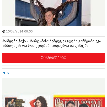
ამბები
საზოგადოება
პოლიტიკა
მოდი, ვილაპარაკოთ
ინტერვიუები
10/02/2014 00:00
მოდა + დიზაინი
ამბები
რამდენი ჭიქის „ჩარტყმის” შემდეგ ეცვლება განწყობა ეკა
რელიგია
აბშილავას და რის კეთებაში ათენებდა ის ღამეებს
საზოგადოება
მედიცინა
მოდი, ვილაპარაკოთ
დაწვრილებით
სპორტი
მოდა + დიზაინი
კადრს მიღმა
N 6
რელიგია
კულინარია
მედიცინა
ავტორჩევები
სპორტი
ბელადები
კადრს მიღმა