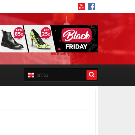
8 (162)
 (223)
 (244)
 (211)
 (194)
 (256)
18 (208)
8 (215)
17 (243)
7 (212)
17 (231)