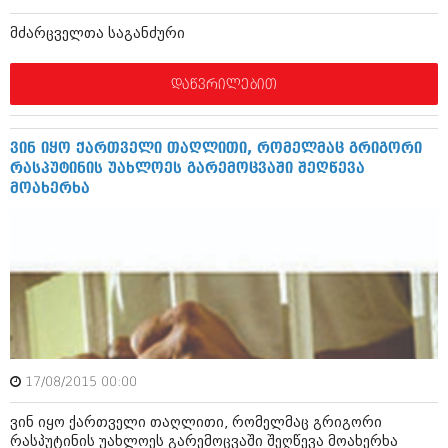
ბიზნესსიახლეები
კულინარია
მძარცველთა საგანძური
გვარები
ავტორჩევები
დაწვრილებით
თემიდას სასწორი
ბელადები
ბიზნესსიახლეები
იუმორი
ვინ იყო ქართველი თაღლითი, რომელმაც გრიგორი
გვარები
კალეიდოსკოპი
რასპუტინის უახლოეს გარემოცვაში შეღწევა
მოახერხა
თემიდას სასწორი
ჰოროსკოპი და შეუცნობელი
იუმორი
კრიმინალი
კალეიდოსკოპი
რომანი და დეტექტივი
ჰოროსკოპი და შეუცნობელი
სახალისო ამბები
კრიმინალი
შოუბიზნესი
17/08/2015 00:00
რომანი და დეტექტივი
დაიჯესტი
ვინ იყო ქართველი თაღლითი, რომელმაც გრიგორი
სახალისო ამბები
რასპუტინის უახლოეს გარემოცვაში შეღწევა მოახერხა
ქალი და მამაკაცი