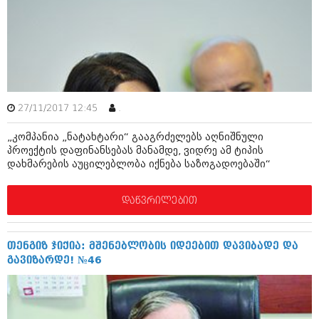
ამბები
საზოგადოება
პოლიტიკა
მოდი, ვილაპარაკოთ
ინტერვიუები
მოდა + დიზაინი
27/11/2017 12:45
.
ამბები
რელიგია
„კომპანია „ნატახტარი“ გააგრძელებს აღნიშნული
საზოგადოება
პროექტის დაფინანსებას მანამდე, ვიდრე ამ ტიპის
მედიცინა
დახმარების აუცილებლობა იქნება საზოგადოებაში“
მოდი, ვილაპარაკოთ
სპორტი
მოდა + დიზაინი
დაწვრილებით
კადრს მიღმა
რელიგია
კულინარია
თენგიზ ჯიქია: მშენებლობის იდეებით დავიბადე და
მედიცინა
გავიზარდე! №46
ავტორჩევები
სპორტი
ბელადები
კადრს მიღმა