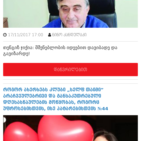
ბიზნესსიახლეები
კულინარია
გვარები
ავტორჩევები
თემიდას სასწორი
ბელადები
17/11/2017 17:00
ნინო კანდელაკი
ბიზნესსიახლეები
იუმორი
თენგიზ ჯიქია: მშენებლობის იდეებით დავიბადე და
გვარები
კალეიდოსკოპი
გავიზარდე!
თემიდას სასწორი
ჰოროსკოპი და შეუცნობელი
დაწვრილებით
იუმორი
კრიმინალი
კალეიდოსკოპი
რომანი და დეტექტივი
როგორ ახერხებს კლუბი „სელფ თაიმი”
არაჩვეულებრივი და განსაკუთრებული
ჰოროსკოპი და შეუცნობელი
სახალისო ამბები
დღესასწაულების მოწყობას, როგორც
უფროსებისთვის, ისე პატარებისთვის №44
კრიმინალი
შოუბიზნესი
რომანი და დეტექტივი
დაიჯესტი
სახალისო ამბები
ქალი და მამაკაცი